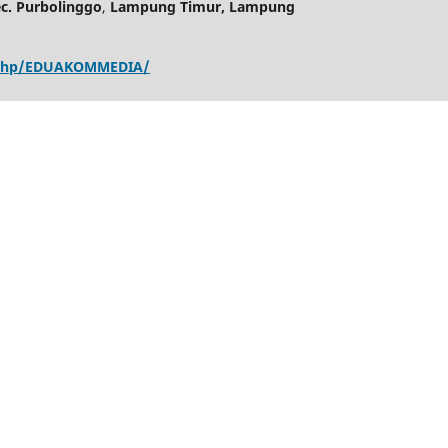
ec. Purbolinggo
,
Lampung Timur, Lampung
x.php/EDUAKOMMEDIA/